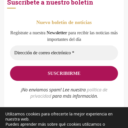
Suscríbete a nuestro boletín
Nuevo boletín de noticias
Regístrate a nuestra
Newsletter
para recibir las noticias más
importantes del día
¡No enviamos spam! Lee nuestra
p
olítica de
privacidad
para más información.
Utilizamos cookies para ofrecerte la mejor experiencia en
nuestra web.
Política de privacidad
Aviso Legal
Sobre nosotros
Puedes aprender más sobre qué cookies utilizamos o