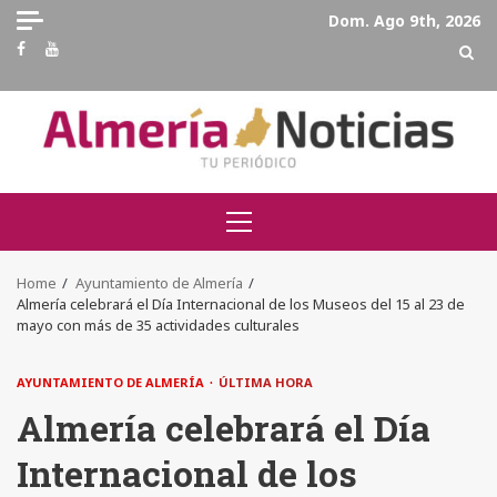
Skip
Dom. Ago 9th, 2026
to
Facebook
Youtube
content
Primary
Menu
Home
Ayuntamiento de Almería
Almería celebrará el Día Internacional de los Museos del 15 al 23 de
mayo con más de 35 actividades culturales
AYUNTAMIENTO DE ALMERÍA
ÚLTIMA HORA
Almería celebrará el Día
Internacional de los