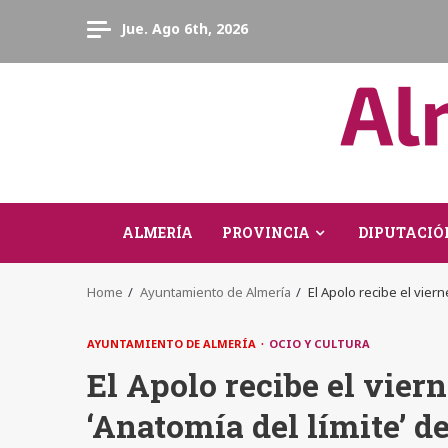
Skip
Jue. Ago 6th, 2026
to
content
ALMERÍA
PROVINCIA
DIPUTACIÓ
Home
Ayuntamiento de Almería
El Apolo recibe el vier
AYUNTAMIENTO DE ALMERÍA
OCIO Y CULTURA
El Apolo recibe el vier
‘Anatomía del límite’ d