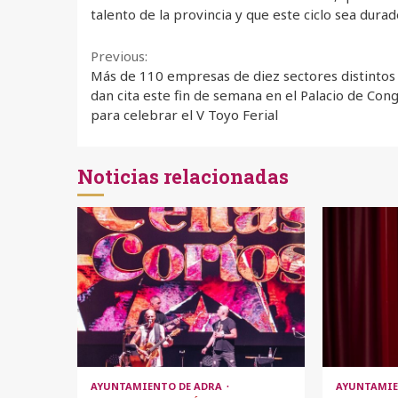
talento de la provincia y que este ciclo sea dura
Continue
Previous:
Más de 110 empresas de diez sectores distintos
Reading
dan cita este fin de semana en el Palacio de Con
para celebrar el V Toyo Ferial
Noticias relacionadas
AYUNTAMIENTO DE ADRA
AYUNTAMIE