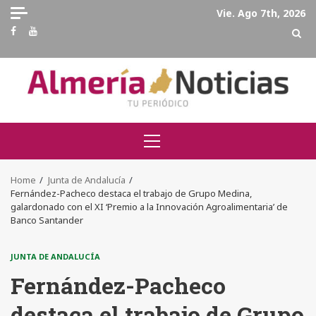
Skip
Vie. Ago 7th, 2026
to
Facebook
Youtube
content
Primary
Menu
Home
Junta de Andalucía
Fernández-Pacheco destaca el trabajo de Grupo Medina,
galardonado con el XI ‘Premio a la Innovación Agroalimentaria’ de
Banco Santander
JUNTA DE ANDALUCÍA
Fernández-Pacheco
destaca el trabajo de Grupo