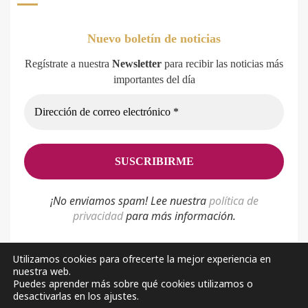
Nuevo boletín de noticias
Regístrate a nuestra
Newsletter
para recibir las noticias más
importantes del día
¡No enviamos spam! Lee nuestra
p
olítica de
privacidad
para más información.
Utilizamos cookies para ofrecerte la mejor experiencia en
nuestra web.
Política de privacidad
Aviso Legal
Sobre nosotros
Puedes aprender más sobre qué cookies utilizamos o
desactivarlas en los ajustes.
Facebook
Youtube