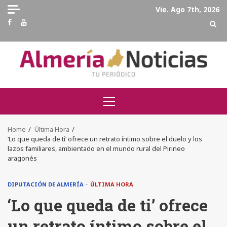
Skip
Vie. Ago 7th, 2026
to
Facebook
Youtube
content
Primary
Menu
Home
Última Hora
‘Lo que queda de ti’ ofrece un retrato íntimo sobre el duelo y los
lazos familiares, ambientado en el mundo rural del Pirineo
aragonés
DIPUTACIÓN DE ALMERÍA
ÚLTIMA HORA
‘Lo que queda de ti’ ofrece
un retrato íntimo sobre el