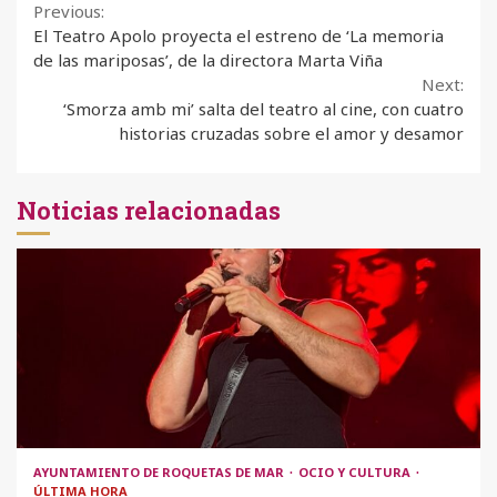
Continue
Previous:
El Teatro Apolo proyecta el estreno de ‘La memoria
Reading
de las mariposas’, de la directora Marta Viña
Next:
‘Smorza amb mi’ salta del teatro al cine, con cuatro
historias cruzadas sobre el amor y desamor
Noticias relacionadas
AYUNTAMIENTO DE ROQUETAS DE MAR
OCIO Y CULTURA
ÚLTIMA HORA