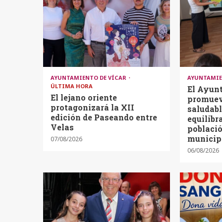
AYUNTAMIENTO DE VÍCAR
AYUNTAMIE
ÚLTIMA HORA
El Ayun
El lejano oriente
promueve
protagonizará la XII
saludabl
edición de Paseando entre
equilibr
Velas
població
municip
07/08/2026
06/08/2026