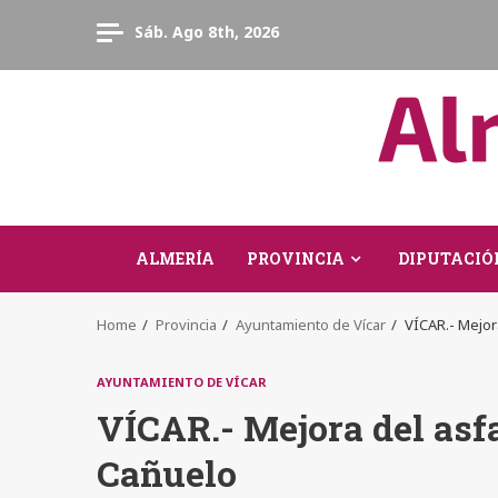
Skip
Sáb. Ago 8th, 2026
to
content
ALMERÍA
PROVINCIA
DIPUTACIÓ
Home
Provincia
Ayuntamiento de Vícar
VÍCAR.- Mejor
AYUNTAMIENTO DE VÍCAR
VÍCAR.- Mejora del asf
Cañuelo