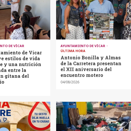
NTO DE VÍCAR
AYUNTAMIENTO DE VÍCAR
ÚLTIMA HORA
tamiento de Vícar
Antonio Bonilla y Almas
 estilos de vida
de la Carretera presentan
e y una nutrición
el XII aniversario del
ada entre la
encuentro motero
n gitana del
io
04/08/2026