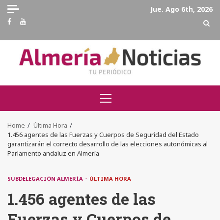
Skip
Jue. Ago 6th, 2026
to
Facebook
Youtube
content
Primary
Menu
Home
Última Hora
1.456 agentes de las Fuerzas y Cuerpos de Seguridad del Estado
garantizarán el correcto desarrollo de las elecciones autonómicas al
Parlamento andaluz en Almería
SUBDELEGACIÓN ALMERÍA
ÚLTIMA HORA
1.456 agentes de las
Fuerzas y Cuerpos de