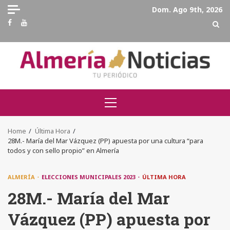
Skip
Dom. Ago 9th, 2026
to
Facebook
Youtube
content
Primary
Menu
Home
Última Hora
28M.- María del Mar Vázquez (PP) apuesta por una cultura “para
todos y con sello propio” en Almería
ALMERÍA
ELECCIONES MUNICIPALES 2023
ÚLTIMA HORA
28M.- María del Mar
Vázquez (PP) apuesta por