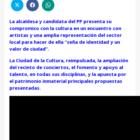
La alcaldesa y candidata del PP presenta su
compromiso con la cultura en un encuentro con
artistas y una amplia representación del sector
local para hacer de ella “seña de identidad y un
valor de ciudad”.
La Ciudad de la Cultura, reimpulsada, la ampliación
del recinto de conciertos, el fomento y apoyo al
talento, en todas sus disciplinas
, y la apuesta por
el patrimonio inmaterial
principales
propuestas
presentadas.