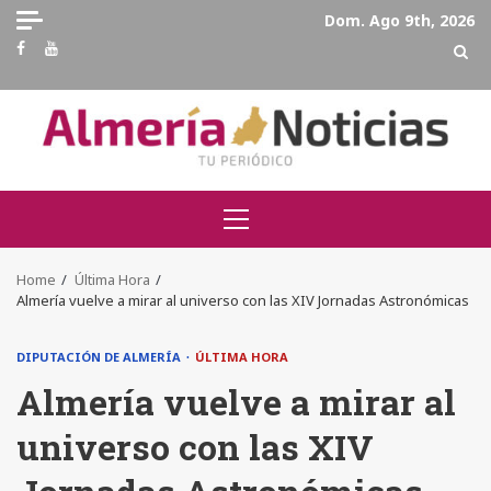
Skip
Dom. Ago 9th, 2026
to
Facebook
Youtube
content
Primary
Menu
Home
Última Hora
Almería vuelve a mirar al universo con las XIV Jornadas Astronómicas
DIPUTACIÓN DE ALMERÍA
ÚLTIMA HORA
Almería vuelve a mirar al
universo con las XIV