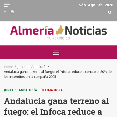
Skip
Sáb. Ago 8th, 2026
to
Facebook
Youtube
content
Primary
Menu
Home
Junta de Andalucía
Andalucía gana terreno al fuego: el Infoca reduce a conato el 80% de
los incendios en la campaña 2025
JUNTA DE ANDALUCÍA
ÚLTIMA HORA
Andalucía gana terreno al
fuego: el Infoca reduce a