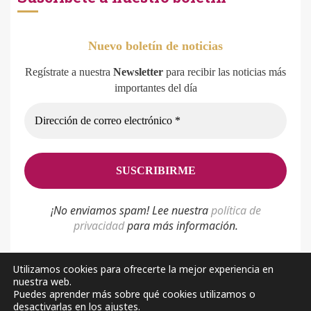
Nuevo boletín de noticias
Regístrate a nuestra
Newsletter
para recibir las noticias más
importantes del día
¡No enviamos spam! Lee nuestra
p
olítica de
privacidad
para más información.
Utilizamos cookies para ofrecerte la mejor experiencia en
nuestra web.
Política de privacidad
Aviso Legal
Sobre nosotros
Puedes aprender más sobre qué cookies utilizamos o
desactivarlas en los ajustes.
Facebook
Youtube