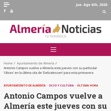
Skip
Jue. Ago 6th, 2026
to
Facebook
Youtube
content
Primary
Menu
Home
Ayuntamiento de Almería
Antonio Campos vuelve a Almería este jueves con su particular
‘Ulises’ en la última cita de ‘Delicatessen’ para esta primavera
AYUNTAMIENTO DE ALMERÍA
OCIO Y CULTURA
ÚLTIMA HORA
Antonio Campos vuelve a
Almería este jueves con su