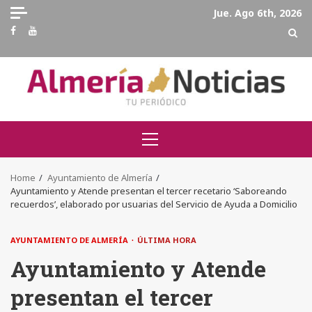
Skip
Jue. Ago 6th, 2026
to
Facebook
Youtube
content
Primary
Menu
Home
Ayuntamiento de Almería
Ayuntamiento y Atende presentan el tercer recetario ‘Saboreando
recuerdos’, elaborado por usuarias del Servicio de Ayuda a Domicilio
AYUNTAMIENTO DE ALMERÍA
ÚLTIMA HORA
Ayuntamiento y Atende
presentan el tercer