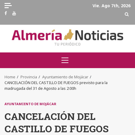
Skip
Vie. Ago 7th, 2026
to
Facebook
Youtube
content
Primary
Menu
Home
Provincia
Ayuntamiento de Mojácar
CANCELACIÓN DEL CASTILLO DE FUEGOS previsto para la
madrugada del 31 de Agosto a las 2:00h
AYUNTAMIENTO DE MOJÁCAR
CANCELACIÓN DEL
CASTILLO DE FUEGOS