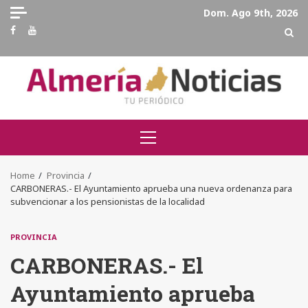
Skip
Dom. Ago 9th, 2026
to
Facebook
Youtube
content
Primary
Menu
Home
Provincia
CARBONERAS.- El Ayuntamiento aprueba una nueva ordenanza para
subvencionar a los pensionistas de la localidad
PROVINCIA
CARBONERAS.- El
Ayuntamiento aprueba