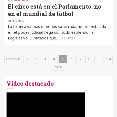
El circo está en el Parlamento, no
en el mundial de fútbol
01/12/2022
La bronca ya más o menos soterradamente instalada
en el poder judicial llega con todo esplendor al
Legislativo. Diputados que...
Leer más
Paginación
Previous
1
2
3
4
5
6
7
8
…
114
Next
de
entradas
Vídeo destacado