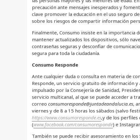
las personas mayores y las menores de edad. En
precaución ante mensajes inesperados y fomenta
clave promover la educación en el uso seguro de i
sobre los riesgos de compartir información pers
Finalmente, Consumo insiste en la importancia d
mantener actualizados los dispositivos, sólo nav
contraseñas seguras y desconfiar de comunicacio
segura para toda la ciudadanía.
Consumo Responde
Ante cualquier duda o consulta en materia de c
Responde, un servicio gratuito de información y
impulsado por la Consejería de Sanidad, Presiden
servicio multicanal, al que se puede acceder a t
correo
consumoresponde@juntadeandalucia.es
, a
viernes y de 8 a 15 horas los sábados (salvo fest
https://www.consumoresponde.es
,y de los perfiles 
(
www.facebook.com/consumoresponde
) e Instagra
También se puede recibir asesoramiento en los 