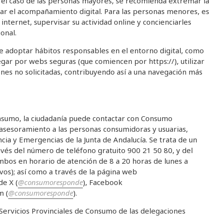
 el caso de las personas mayores, se recomienda extremar la
r el acompañamiento digital. Para las personas menores, es
nternet, supervisar su actividad online y concienciarles
onal.
e adoptar hábitos responsables en el entorno digital, como
egar por webs seguras (que comiencen por https://), utilizar
nes no solicitadas, contribuyendo así a una navegación más
onsumo, la ciudadanía puede contactar con Consumo
 asesoramiento a las personas consumidoras y usuarias,
cia y Emergencias de la Junta de Andalucía. Se trata de un
ravés del número de teléfono gratuito 900 21 50 80, y del
mbos en horario de atención de 8 a 20 horas de lunes a
ivos); así como a través de la página web
de X (
@consumoresponde
), Facebook
m (
@consumoresponde
).
Servicios Provinciales de Consumo de las delegaciones