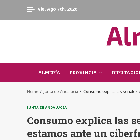
Skip
Vie. Ago 7th, 2026
to
content
ALMERÍA
PROVINCIA
DIPUTACIÓ
Home
Junta de Andalucía
Consumo explica las señales 
JUNTA DE ANDALUCÍA
Consumo explica las se
estamos ante un ciberf