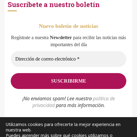
Suscríbete a nuestro boletín
Nuevo boletín de noticias
Regístrate a nuestra
Newsletter
para recibir las noticias más
importantes del día
¡No enviamos spam! Lee nuestra
p
olítica de
privacidad
para más información.
Utilizamos cookies para ofrecerte la mejor experiencia en
nuestra web.
Política de privacidad
Aviso Legal
Sobre nosotros
Puedes aprender más sobre qué cookies utilizamos o