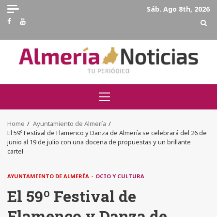
Skip
Sáb. Ago 8th, 2026
to
Facebook
Youtube
content
Primary
Menu
Home
Ayuntamiento de Almería
El 59º Festival de Flamenco y Danza de Almería se celebrará del 26 de
junio al 19 de julio con una docena de propuestas y un brillante
cartel
AYUNTAMIENTO DE ALMERÍA
OCIO Y CULTURA
El 59º Festival de
Flamenco y Danza de