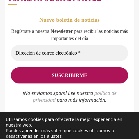
Nuevo boletín de noticias
Regístrate a nuestra
Newsletter
para recibir las noticias más
importantes del día
¡No enviamos spam! Lee nuestra
p
olítica de
privacidad
para más información.
Utilizamos cookies para ofrecerte la mejor experiencia en
nuestra web.
Política de privacidad
Aviso Legal
Sobre nosotros
Puedes aprender más sobre qué cookies utilizamos o
desactivarlas en los ajustes.
Facebook
Youtube