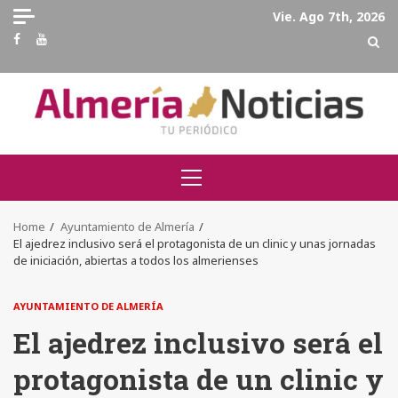
Skip
Vie. Ago 7th, 2026
to
Facebook
Youtube
content
Primary
Menu
Home
Ayuntamiento de Almería
El ajedrez inclusivo será el protagonista de un clinic y unas jornadas
de iniciación, abiertas a todos los almerienses
AYUNTAMIENTO DE ALMERÍA
El ajedrez inclusivo será el
protagonista de un clinic y