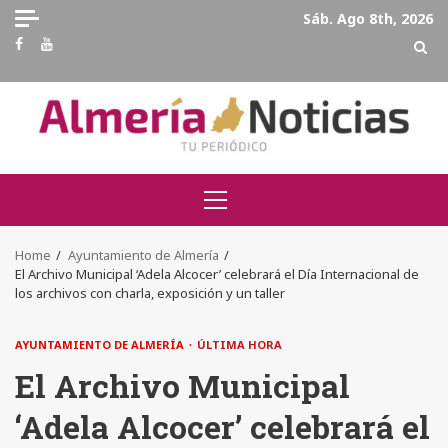
Skip
Sáb. Ago 8th, 2026
to
Facebook
Youtube
content
Primary
Menu
Home
Ayuntamiento de Almería
El Archivo Municipal ‘Adela Alcocer’ celebrará el Día Internacional de
los archivos con charla, exposición y un taller
AYUNTAMIENTO DE ALMERÍA
ÚLTIMA HORA
El Archivo Municipal
‘Adela Alcocer’ celebrará el