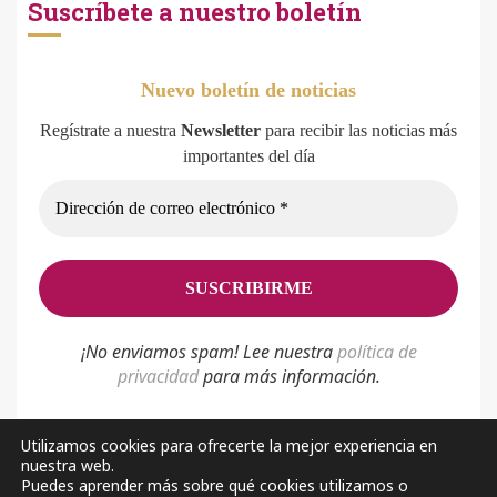
Suscríbete a nuestro boletín
Nuevo boletín de noticias
Regístrate a nuestra
Newsletter
para recibir las noticias más
importantes del día
¡No enviamos spam! Lee nuestra
p
olítica de
privacidad
para más información.
Utilizamos cookies para ofrecerte la mejor experiencia en
nuestra web.
Política de privacidad
Aviso Legal
Sobre nosotros
Puedes aprender más sobre qué cookies utilizamos o