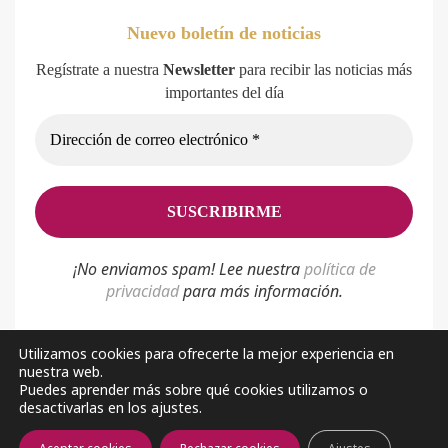
Nuevo boletín de noticias
Regístrate a nuestra
Newsletter
para recibir las noticias más
importantes del día
¡No enviamos spam! Lee nuestra
p
olítica de
privacidad
para más información.
Utilizamos cookies para ofrecerte la mejor experiencia en
nuestra web.
Política de privacidad
Aviso Legal
Sobre nosotros
Puedes aprender más sobre qué cookies utilizamos o
desactivarlas en los ajustes.
Facebook
Youtube