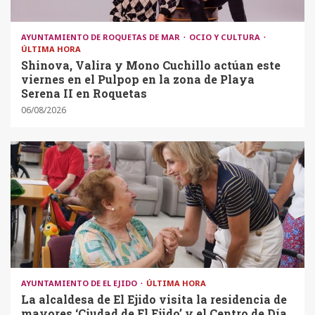
AYUNTAMIENTO DE ROQUETAS DE MAR
OCIO Y CULTURA
ÚLTIMA HORA
Shinova, Valira y Mono Cuchillo actúan este
viernes en el Pulpop en la zona de Playa
Serena II en Roquetas
06/08/2026
AYUNTAMIENTO DE EL EJIDO
ÚLTIMA HORA
La alcaldesa de El Ejido visita la residencia de
mayores ‘Ciudad de El Ejido’ y el Centro de Día