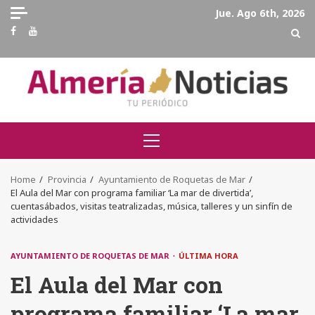
Skip
Jue. Ago 6th, 2026
to
Facebook
Youtube
content
Primary
Menu
Home
Provincia
Ayuntamiento de Roquetas de Mar
El Aula del Mar con programa familiar ‘La mar de divertida’,
cuentasábados, visitas teatralizadas, música, talleres y un sinfín de
actividades
AYUNTAMIENTO DE ROQUETAS DE MAR
ÚLTIMA HORA
El Aula del Mar con
programa familiar ‘La mar