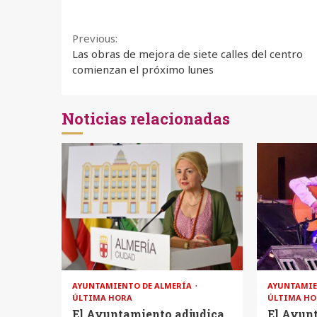
Continue
Previous:
Las obras de mejora de siete calles del centro
Reading
comienzan el próximo lunes
Noticias relacionadas
AYUNTAMIENTO DE ALMERÍA
AYUNTAMIE
ÚLTIMA HORA
ÚLTIMA HO
El Ayuntamiento adjudica
El Ayun