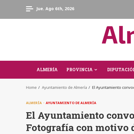
Skip
Jue. Ago 6th, 2026
to
content
ALMERÍA
PROVINCIA
DIPUTACIÓ
Home
Ayuntamiento de Almería
El Ayuntamiento convoc
ALMERÍA
AYUNTAMIENTO DE ALMERÍA
El Ayuntamiento convo
Fotografía con motivo 