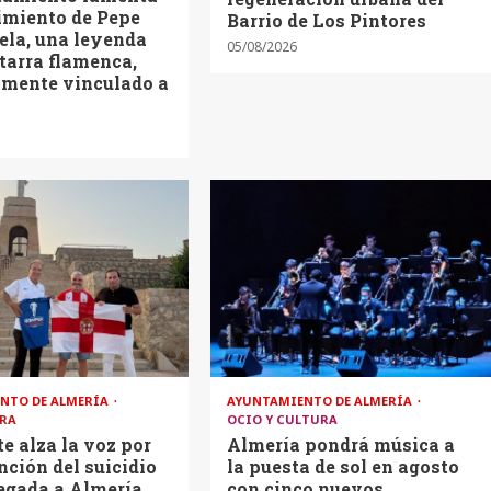
cimiento de Pepe
Barrio de Los Pintores
ela, una leyenda
05/08/2026
itarra flamenca,
amente vinculado a
NTO DE ALMERÍA
AYUNTAMIENTO DE ALMERÍA
RA
OCIO Y CULTURA
te alza la voz por
Almería pondrá música a
nción del suicidio
la puesta de sol en agosto
legada a Almería
con cinco nuevos