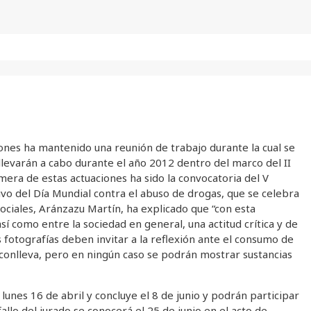
ones ha mantenido una reunión de trabajo durante la cual se
llevarán a cabo durante el año 2012 dentro del marco del II
mera de estas actuaciones ha sido la convocatoria del V
vo del Día Mundial contra el abuso de drogas, que se celebra
Sociales, Aránzazu Martín, ha explicado que “con esta
í como entre la sociedad en general, una actitud crítica y de
 fotografías deben invitar a la reflexión ante el consumo de
conlleva, pero en ningún caso se podrán mostrar sustancias
lunes 16 de abril y concluye el 8 de junio y podrán participar
allo del jurado se conocerá el 25 de junio en el acto de