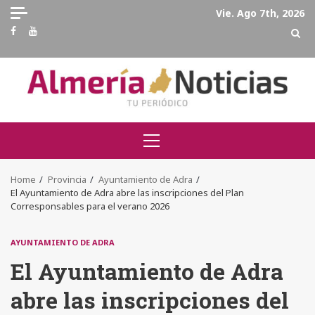
Skip
Vie. Ago 7th, 2026
to
Facebook
Youtube
content
Primary
Menu
Home
Provincia
Ayuntamiento de Adra
El Ayuntamiento de Adra abre las inscripciones del Plan
Corresponsables para el verano 2026
AYUNTAMIENTO DE ADRA
El Ayuntamiento de Adra
abre las inscripciones del