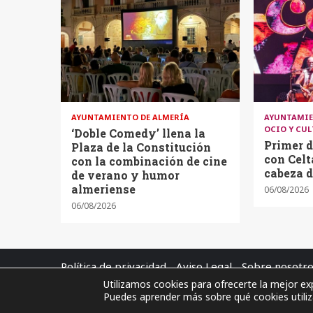
AYUNTAMIENTO DE ALMERÍA
AYUNTAMIE
OCIO Y CU
‘Doble Comedy’ llena la
Primer d
Plaza de la Constitución
con Cel
con la combinación de cine
cabeza d
de verano y humor
almeriense
06/08/2026
06/08/2026
Política de privacidad
Aviso Legal
Sobre nosotr
Utilizamos cookies para ofrecerte la mejor ex
Puedes aprender más sobre qué cookies utiliz