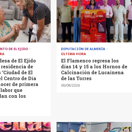
NTO DE EL EJIDO
DIPUTACIÓN DE ALMERÍA
RA
ÚLTIMA HORA
desa de El Ejido
El Flamenco regresa los
a residencia de
días 14 y 15 a los Hornos de
‘Ciudad de El
Calcinación de Lucainena
el Centro de Día
de las Torres
ocer de primera
06/08/2026
labor que
lan con los
s