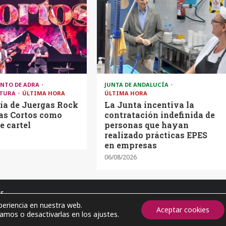
NTO DE ADRA
JUNTA DE ANDALUCÍA
LTURA
ÚLTIMA HORA
ÚLTIMA HORA
ía de Juergas Rock
La Junta incentiva la
tas Cortos como
contratación indefinida de
e cartel
personas que hayan
realizado prácticas EPES
en empresas
06/08/2026
os
periencia en nuestra web.
Aceptar cookies
amos o desactivarlas en los ajustes.
2026 © Almería Noticias. Todos los derechos reservados.