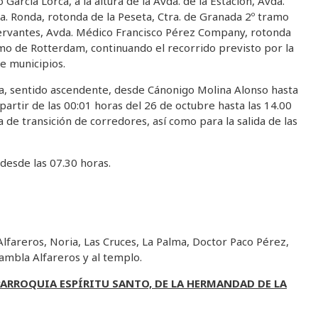
 García Lorca, a la altura de la Avda. de la Estación, Avda.
ra. Ronda, rotonda de la Peseta, Ctra. de Granada 2º tramo
ervantes, Avda. Médico Francisco Pérez Company, rotonda
mo de Rotterdam, continuando el recorrido previsto por la
e municipios.
a, sentido ascendente, desde Cánonigo Molina Alonso hasta
a partir de las 00:01 horas del 26 de octubre hasta las 14.00
a de transición de corredores, así como para la salida de las
 desde las 07.30 horas.
lfareros, Noria, Las Cruces, La Palma, Doctor Paco Pérez,
Rambla Alfareros y al templo.
PARROQUIA ESPÍRITU SANTO, DE LA HERMANDAD DE LA