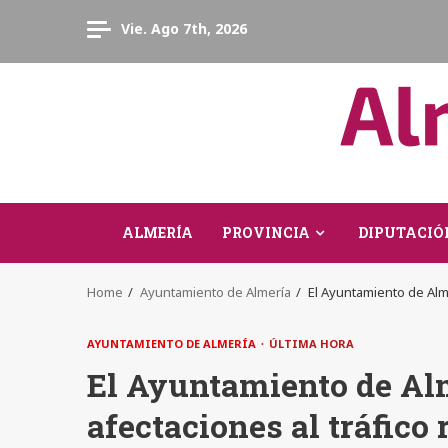
Skip
Vie. Ago 7th, 2026
to
content
ALMERÍA
PROVINCIA
DIPUTACIÓ
Home
Ayuntamiento de Almería
El Ayuntamiento de Alme
AYUNTAMIENTO DE ALMERÍA
ÚLTIMA HORA
El Ayuntamiento de Alm
afectaciones al tráfico