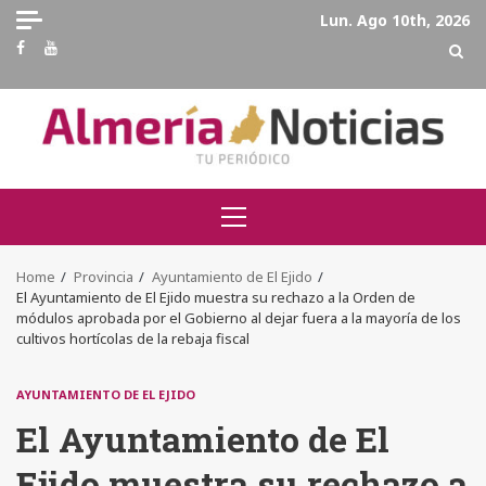
Skip
Lun. Ago 10th, 2026
to
Facebook
Youtube
content
Primary
Menu
Home
Provincia
Ayuntamiento de El Ejido
El Ayuntamiento de El Ejido muestra su rechazo a la Orden de
módulos aprobada por el Gobierno al dejar fuera a la mayoría de los
cultivos hortícolas de la rebaja fiscal
AYUNTAMIENTO DE EL EJIDO
El Ayuntamiento de El
Ejido muestra su rechazo a