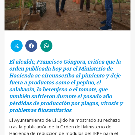
El alcalde, Francisco Góngora, critica que la
orden publicada hoy por el Ministerio de
Hacienda se circunscriba al pimiento y deje
fuera a productos como el pepino, el
calabacín, la berenjena o el tomate, que
también sufrieron durante el pasado año
pérdidas de producción por plagas, virosis y
problemas fitosanitarios
El Ayuntamiento de El Ejido ha mostrado su rechazo
tras la publicación de la Orden del Ministerio de
Hacienda de reducción de módulos del IRPF para el