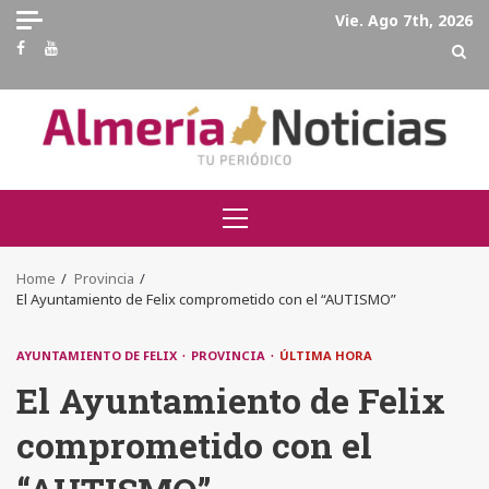
Skip
Vie. Ago 7th, 2026
to
Facebook
Youtube
content
Primary
Menu
Home
Provincia
El Ayuntamiento de Felix comprometido con el “AUTISMO”
AYUNTAMIENTO DE FELIX
PROVINCIA
ÚLTIMA HORA
El Ayuntamiento de Felix
comprometido con el