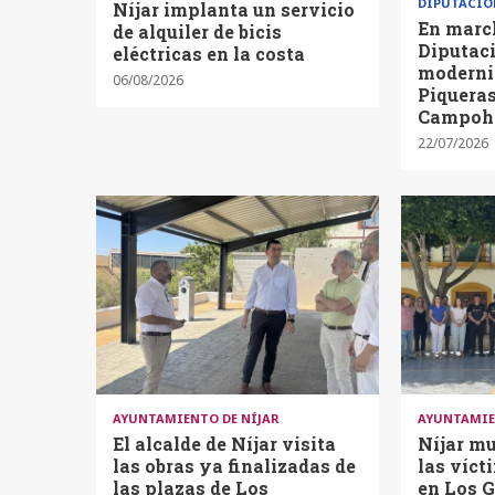
DIPUTACIÓ
Níjar implanta un servicio
En march
de alquiler de bicis
Diputaci
eléctricas en la costa
moderniz
06/08/2026
Piquera
Campoh
22/07/2026
AYUNTAMIENTO DE NÍJAR
AYUNTAMIE
El alcalde de Níjar visita
Níjar mu
las obras ya finalizadas de
las víct
las plazas de Los
en Los G