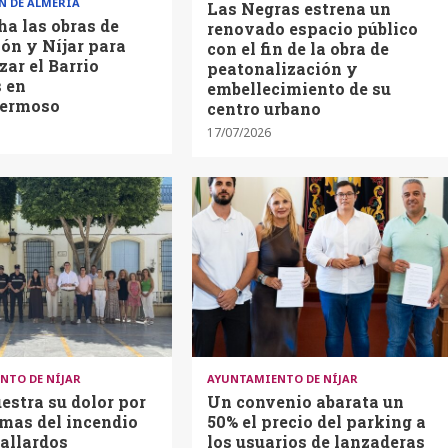
N DE ALMERÍA
Las Negras estrena un
a las obras de
renovado espacio público
ón y Níjar para
con el fin de la obra de
ar el Barrio
peatonalización y
s en
embellecimiento de su
ermoso
centro urbano
17/07/2026
NTO DE NÍJAR
AYUNTAMIENTO DE NÍJAR
estra su dolor por
Un convenio abarata un
imas del incendio
50% el precio del parking a
allardos
los usuarios de lanzaderas