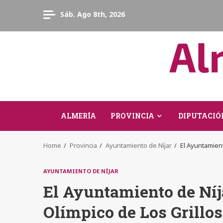
Skip
Sáb. Ago 8th, 2026
to
content
ALMERÍA
PROVINCIA
DIPUTACIÓ
Home
Provincia
Ayuntamiento de Níjar
El Ayuntamient
AYUNTAMIENTO DE NÍJAR
El Ayuntamiento de Níja
Olímpico de Los Grillos