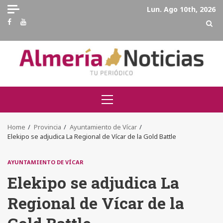
Skip
Lun. Ago 10th, 2026
to
Facebook
Youtube
content
Primary
Menu
Home
Provincia
Ayuntamiento de Vícar
Elekipo se adjudica La Regional de Vícar de la Gold Battle
AYUNTAMIENTO DE VÍCAR
Elekipo se adjudica La
Regional de Vícar de la