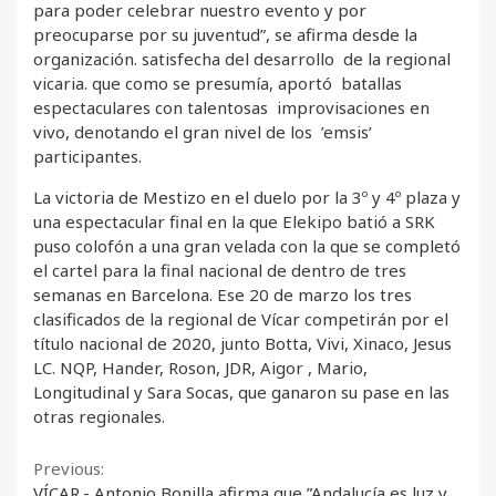
para poder celebrar nuestro evento y por
preocuparse por su juventud”, se afirma desde la
organización. satisfecha del desarrollo de la regional
vicaria. que como se presumía, aportó batallas
espectaculares con talentosas improvisaciones en
vivo, denotando el gran nivel de los ’emsis’
participantes.
La victoria de Mestizo en el duelo por la 3º y 4º plaza y
una espectacular final en la que Elekipo batió a SRK
puso colofón a una gran velada con la que se completó
el cartel para la final nacional de dentro de tres
semanas en Barcelona. Ese 20 de marzo los tres
clasificados de la regional de Vícar competirán por el
título nacional de 2020, junto Botta, Vivi, Xinaco, Jesus
LC. NQP, Hander, Roson, JDR, Aigor , Mario,
Longitudinal y Sara Socas, que ganaron su pase en las
otras regionales.
Continue
Previous:
VÍCAR.- Antonio Bonilla afirma que ”Andalucía es luz y