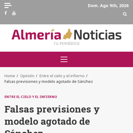
Skip
Dom. Ago 9th, 2026
to
Facebook
Youtube
content
Primary
Menu
Home
Opinión
Entre el cielo y el infierno
Falsas previsiones y modelo agotado de Sánchez
ENTRE EL CIELO Y EL INFIERNO
Falsas previsiones y
modelo agotado de