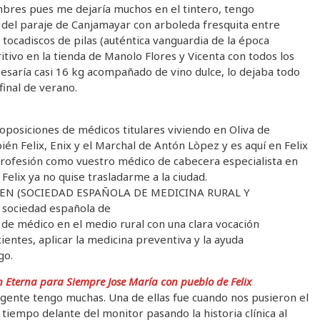
mbres pues me dejaría muchos en el tintero, tengo
 del paraje de Canjamayar con arboleda fresquita entre
tocadiscos de pilas (auténtica vanguardia de la época
itivo en la tienda de Manolo Flores y Vicenta con todos los
aría casi 16 kg acompañado de vino dulce, lo dejaba todo
final de verano.
oposiciones de médicos titulares viviendo en Oliva de
én Felix, Enix y el Marchal de Antón Lòpez y es aquí en Felix
profesión como vuestro médico de cabecera especialista en
Felix ya no quise trasladarme a la ciudad.
ERGEN (SOCIEDAD ESPAÑOLA DE MEDICINA RURAL Y
 sociedad española de
n de médico en el medio rural con una clara vocación
entes, aplicar la medicina preventiva y la ayuda
go.
 Eterna para Siempre Jose María con pueblo de Felix
 gente tengo muchas. Una de ellas fue cuando nos pusieron el
iempo delante del monitor pasando la historia clínica al