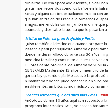
cubiertas. De esa época adolescente, sin dar no
gratísimos recuerdos como los baños en la balsa
ranas y alguna culebra escuchando música con un 
que habían traído de Francia) o tomarnos el aper
amigos, merendolas con un jamón enorme que pes
apuntado y dios sabe la cuenta que le pasarían a 
Médico de Felix
mi gran Profesión y Pasión
Quiso también el destino que cuando preparé la 
Plasencia pedí por supuesto Almería y pedí tambi
donde he desarrollado durante casi 30 años mi 
medicina familiar y comunitaria, pues una vez en 
Fui presidente provincial de Almería de SEM
GENERALISTA) durante 13 años y miembro de la
geriatría y gerontología. Me cautivó la profesió
humanitaria y donde pude conocer bien a los paci
en diferentes ámbitos como médico y como ami
Grandes Anécdotas que nos unen más y más
Unión
Anécdotas de mis 30 años aquí con respecto a la
programa informático TASS, yo pasaba bastante t