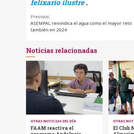
felixario ilustre
.
Continue
Previous:
ASEMPAL reivindica el agua como el mayor reto
Reading
también en 2024
Noticias relacionadas
OTRAS NOTICIAS DEL DÍA
OTRAS NOTI
FAAM reactiva el
El Club 
programa Andalucía
Almerima