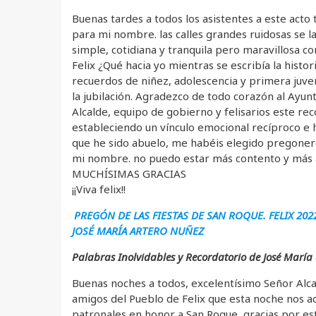
Buenas tardes a todos los asistentes a este acto 
para mi nombre. las calles grandes ruidosas se la
simple, cotidiana y tranquila pero maravillosa 
Felix ¿Qué hacia yo mientras se escribía la hist
recuerdos de niñez, adolescencia y primera juve
la jubilación. Agradezco de todo corazón al Ayun
Alcalde, equipo de gobierno y felisarios este re
estableciendo un vínculo emocional recíproco e h
que he sido abuelo, me habéis elegido pregonero
mi nombre. no puedo estar más contento y más a
MUCHÍSIMAS GRACIAS
¡¡Viva felix!!
PREGÓN DE LAS FIESTAS DE SAN ROQUE. FELIX 202
JOSÉ MARÍA ARTERO NUÑEZ
Palabras Inolvidables y Recordatorio de José María
Buenas noches a todos, excelentísimo Señor Alca
amigos del Pueblo de Felix que esta noche nos ac
patronales en honor a San Roque, gracias por es