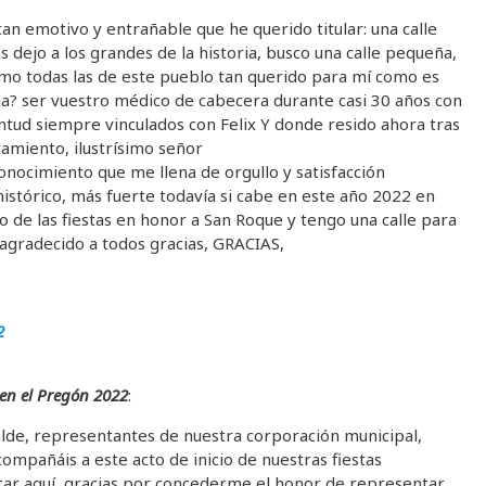
tan emotivo y entrañable que he querido titular: una calle
s dejo a los grandes de la historia, busco una calle pequeña,
como todas las de este pueblo tan querido para mí como es
oria? ser vuestro médico de cabecera durante casi 30 años con
ntud siempre vinculados con Felix Y donde resido ahora tras
tamiento, ilustrísimo señor
conocimiento que me llena de orgullo y satisfacción
istórico, más fuerte todavía si cabe en este año 2022 en
 de las fiestas en honor a San Roque y tengo una calle para
gradecido a todos gracias, GRACIAS,
2
 en el Pregón 2022
:
lde, representantes de nuestra corporación municipal,
ompañáis a este acto de inicio de nuestras fiestas
tar aquí, gracias por concederme el honor de representar