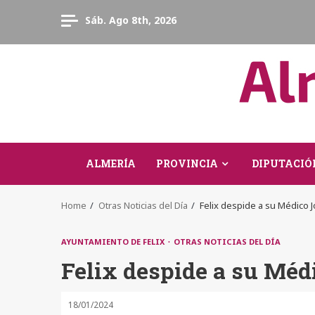
Skip
Sáb. Ago 8th, 2026
to
content
ALMERÍA
PROVINCIA
DIPUTACIÓ
Home
Otras Noticias del Día
Felix despide a su Médico 
AYUNTAMIENTO DE FELIX
OTRAS NOTICIAS DEL DÍA
Felix despide a su Méd
18/01/2024