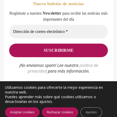
Nuevo boletín de noticias
Regístrate a nuestra
Newsletter
para recibir las noticias más
importantes del día
¡No enviamos spam! Lee nuestra
p
olítica de
privacidad
para más información.
Utilizamos cookies para ofrecerte la mejor experiencia en
nuestra web.
Política de privacidad
Aviso Legal
Sobre nosotros
Puedes aprender más sobre qué cookies utilizamos o
desactivarlas en los ajustes.
Facebook
Youtube
Aceptar cookies
Rechazar cookies
Ajustes
2026 © Almería Noticias. Todos los derechos reservados.