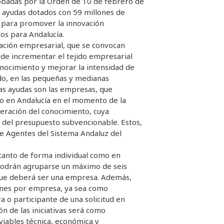
probadas por la Orden de 10 de febrero de
e ayudas dotados con 59 millones de
 para promover la innovación
os para Andalucía.
vación empresarial, que se convocan
de incrementar el tejido empresarial
onocimiento y mejorar la intensidad de
odo, en las pequeñas y medianas
tas ayudas son las empresas, que
o en Andalucía en el momento de la
neración del conocimiento, cuya
 del presupuesto subvencionable. Estos,
de Agentes del Sistema Andaluz del
tanto de forma individual como en
podrán agruparse un máximo de seis
 que deberá ser una empresa. Además,
nes por empresa, ya sea como
a o participante de una solicitud en
n de las iniciativas será como
iables técnica, económica y