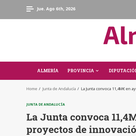
Skip
Jue. Ago 6th, 2026
to
content
ALMERÍA
PROVINCIA
DIPUTACIÓ
Home
Junta de Andalucía
La Junta convoca 11,4M€ en ay
JUNTA DE ANDALUCÍA
La Junta convoca 11,4M
proyectos de innovaci