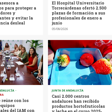
asesora a
El Hospital Universitario
s para proteger a
Torrecárdenas ofertó 2.500
dores y
plazas de formación a sus
ntes y evitar la
profesionales de enero a
ncia desleal
junio
05/08/2026
ANDALUCÍA
JUNTA DE ANDALUCÍA
RA
Casi 2.000 centros
 reúne con los
andaluces han recibido
equipos
productos hortofrutícolas
ales del IAM con
y leche en el curso 2025-