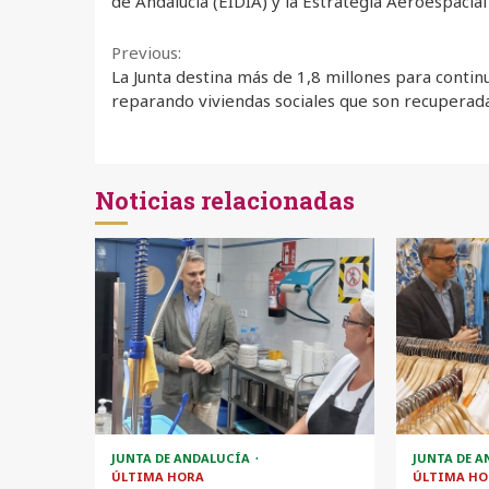
de Andalucía (EIDIA) y la Estrategia Aeroespacial
Continue
Previous:
La Junta destina más de 1,8 millones para contin
Reading
reparando viviendas sociales que son recuperad
Noticias relacionadas
JUNTA DE ANDALUCÍA
JUNTA DE 
ÚLTIMA HORA
ÚLTIMA HO