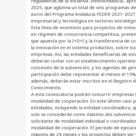
reguladoras de la iniciativa ‘InnovAndalucía’, a
2025, que aglutina un total de seis programas d
euros del Programa Andalucía FEDER 2021-2027
empresarial y tecnológica en sectores estratégic
Esta línea de incentivos para proyectos de inno
en régimen de concurrencia competitiva, preten
que apuesta por la I+D+I y la transferencia de c
la innovación en el sistema productivo, sobre t
empresas. Así, las entidades beneficiarias de es
deberán contar con un establecimiento operativ
concesión de la subvención, y los agentes de ge
participación debe representar al menos el 15%
además, deberán estar inscritos en el Registro 
Conocimiento.
A esta convocatoria podrán concurrir empresas 
modalidad de cooperación. En este último caso 
entidades, incluyendo la entidad coordinadora,
solo se concederán como máximo dos subvencio
solicitante de modalidad individual o coordinador
modalidad de cooperación. El período de ejecució
máximo de 24 meses y los proyectos deben ser v