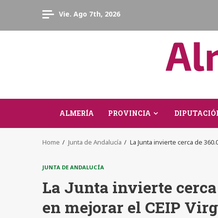
Skip
Vie. Ago 7th, 2026
to
content
ALMERÍA
PROVINCIA
DIPUTACIÓ
Home
Junta de Andalucía
La Junta invierte cerca de 36
JUNTA DE ANDALUCÍA
La Junta invierte cerc
en mejorar el CEIP Vir