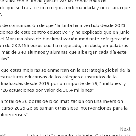
álica con el fin de garantizar las condiciones de
llado que se trata de una mejora mdemandada y necesaria que
.
s de comunicación de que “la Junta ha invertido desde 2023
ciones de este centro educativo ” y ha explicado que en junio
 del Mar una obra de bioclimatización mediante refrigeración
ión de 282.455 euros que ha mejorado, sin duda, en palabras
os más de 340 alumnos y alumnas que albergan cada día este
las”.
 que estas mejoras se enmarcan en la estrategia global de la
structuras educativas de los colegios e institutos de la
 finalizadas desde 2019 por un importe de 79,7 millones” y
28 actuaciones por valor de 30,4 millones”.
un total de 36 obras de bioclimatización con una inversión
te curso 2025-26 se suman otras siete intervenciones para la
 almerienses”.
Next:
8M€
La Junta da “el impulso definitivo” al proyecto del