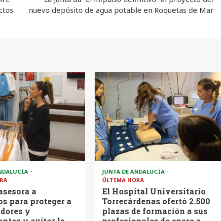
ctos
nuevo depósito de agua potable en Roquetas de Mar
ANDALUCÍA
JUNTA DE ANDALUCÍA
RA
ÚLTIMA HORA
asesora a
El Hospital Universitario
s para proteger a
Torrecárdenas ofertó 2.500
dores y
plazas de formación a sus
ntes y evitar la
profesionales de enero a