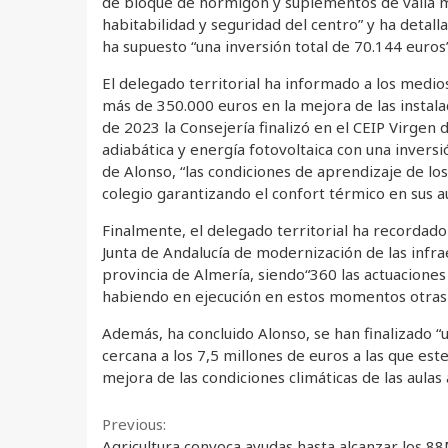
de bloque de hormigón y suplementos de valla met
habitabilidad y seguridad del centro” y ha deta
ha supuesto “una inversión total de 70.144 euros”
El delegado territorial ha informado a los medio
más de 350.000 euros en la mejora de las instala
de 2023 la Consejería finalizó en el CEIP Virgen
adiabática y energía fotovoltaica con una invers
de Alonso, “las condiciones de aprendizaje de l
colegio garantizando el confort térmico en sus au
Finalmente, el delegado territorial ha recordado
Junta de Andalucía de modernización de las infrae
provincia de Almería, siendo“360 las actuaciones
habiendo en ejecución en estos momentos otras “
Además, ha concluido Alonso, se han finalizado “
cercana a los 7,5 millones de euros a las que es
mejora de las condiciones climáticas de las aulas
Continue
Previous:
Agricultura convoca ayudas hasta alcanzar los 8