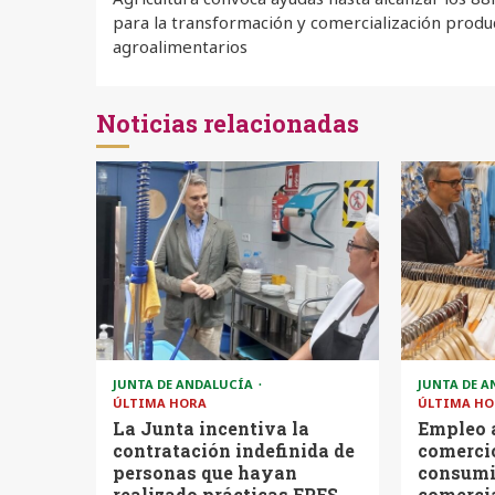
Reading
para la transformación y comercialización produ
agroalimentarios
Noticias relacionadas
JUNTA DE ANDALUCÍA
JUNTA DE 
ÚLTIMA HORA
ÚLTIMA HO
La Junta incentiva la
Empleo 
contratación indefinida de
comercio
personas que hayan
consumi
realizado prácticas EPES
comercia