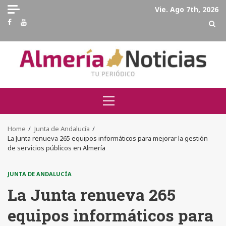
Skip
Vie. Ago 7th, 2026
to
Facebook
Youtube
content
Primary
Menu
Home
Junta de Andalucía
La Junta renueva 265 equipos informáticos para mejorar la gestión
de servicios públicos en Almería
JUNTA DE ANDALUCÍA
La Junta renueva 265
equipos informáticos para