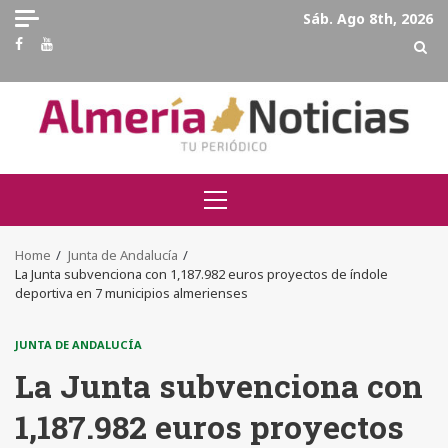
Skip
Sáb. Ago 8th, 2026
to
Facebook
Youtube
content
Primary
Menu
Home
Junta de Andalucía
La Junta subvenciona con 1,187.982 euros proyectos de índole
deportiva en 7 municipios almerienses
JUNTA DE ANDALUCÍA
La Junta subvenciona con
1,187.982 euros proyectos