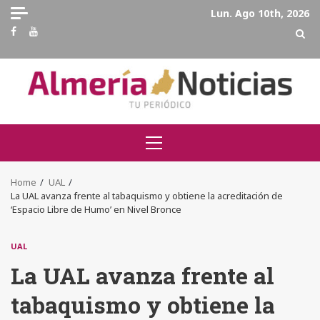
Skip
Lun. Ago 10th, 2026
to
Facebook
Youtube
content
Primary
Menu
Home
UAL
La UAL avanza frente al tabaquismo y obtiene la acreditación de
‘Espacio Libre de Humo’ en Nivel Bronce
UAL
La UAL avanza frente al
tabaquismo y obtiene la