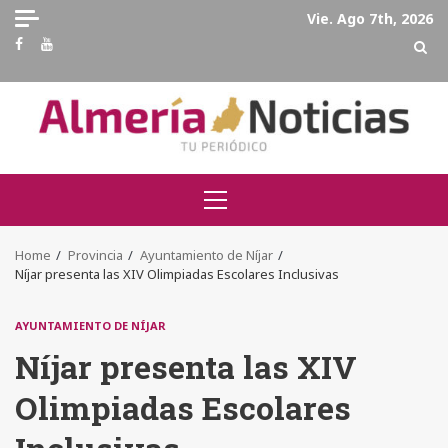
Skip
Vie. Ago 7th, 2026
to
Facebook
Youtube
content
Primary
Menu
Home
Provincia
Ayuntamiento de Níjar
Níjar presenta las XIV Olimpiadas Escolares Inclusivas
AYUNTAMIENTO DE NÍJAR
Níjar presenta las XIV
Olimpiadas Escolares