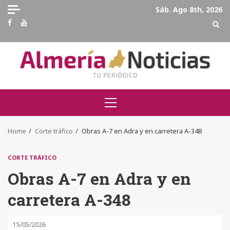
Skip
Sáb. Ago 8th, 2026
to
Facebook
Youtube
content
Primary
Menu
Home
Corte tráfico
Obras A-7 en Adra y en carretera A-348
CORTE TRÁFICO
Obras A-7 en Adra y en
carretera A-348
15/05/2026