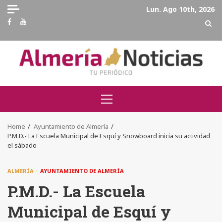
Skip
Lun. Ago 10th, 2026
to
Facebook
Youtube
content
Primary
Menu
Home
Ayuntamiento de Almería
P.M.D.- La Escuela Municipal de Esquí y Snowboard inicia su actividad
el sábado
ALMERÍA
AYUNTAMIENTO DE ALMERÍA
P.M.D.- La Escuela
Municipal de Esquí y