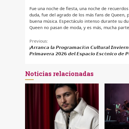
Fue una noche de fiesta, una noche de recuerdos 
duda, fue del agrado de los más fans de Queen, 
buena música. Espectáculo intenso durante su d
Queen no pasan de moda, y es más, mucha parte 
Continue
Previous:
¡𝘼𝙧𝙧𝙖𝙣𝙘𝙖 𝙡𝙖 𝙋𝙧𝙤𝙜𝙧𝙖𝙢𝙖𝙘𝙞ó𝙣 𝘾𝙪𝙡𝙩𝙪𝙧𝙖𝙡 𝙄𝙣𝙫𝙞𝙚𝙧
Reading
𝙋𝙧𝙞𝙢𝙖𝙫𝙚𝙧𝙖 𝟮𝟬𝟮𝟲 𝙙𝙚𝙡 𝙀𝙨𝙥𝙖𝙘𝙞𝙤 𝙀𝙨𝙘é𝙣𝙞𝙘𝙤 𝙙𝙚 𝙋
Noticias relacionadas