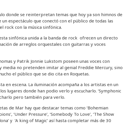
áculo donde se reinterpretan temas que hoy ya son himnos de
 un espectáculo que conectó con el público de todas las
l rock con la música sinfónica.
esta sinfónica unida a la banda de rock ofrecen un directo
ación de arreglos orquestales con guitarras y voces
omas y Patrik Jonnie Lukstom poseen unas voces con
 y media no pretenden imitar al genial Freddie Mercury, sino
ucho el público que se dio cita en Roquetas.
ta en escena. La iluminación acompaña a los artistas en un
 los lugares donde han podio verlo y escucharlo. ‘Symphonic
charlo pero también para verlo.
uetas de Mar hay que destacar temas como ‘Bohemian
pions’, ‘Under Pressure’, ‘Somebody To Love’, ‘The Show
elona’ y ‘A king of Magic’ así hasta completar más de 30