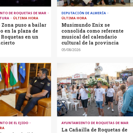
NTO DE ROQUETAS DE MAR
DIPUTACIÓN DE ALMERÍA
LTURA
ÚLTIMA HORA
ÚLTIMA HORA
 Zona puso a bailar
Musimundo Enix se
co en la plaza de
consolida como referente
 Roquetas en un
musical del calendario
cierto
cultural de la provincia
05/08/2026
NTO DE EL EJIDO
AYUNTAMIENTO DE ROQUETAS DE MAR
RA
La Cañailla de Roquetas de