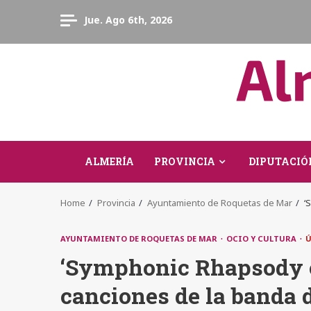
Skip
Jue. Ago 6th, 2026
to
content
ALMERÍA
PROVINCIA
DIPUTACIÓ
Home
Provincia
Ayuntamiento de Roquetas de Mar
‘
AYUNTAMIENTO DE ROQUETAS DE MAR
OCIO Y CULTURA
Ú
‘Symphonic Rhapsody o
canciones de la banda 