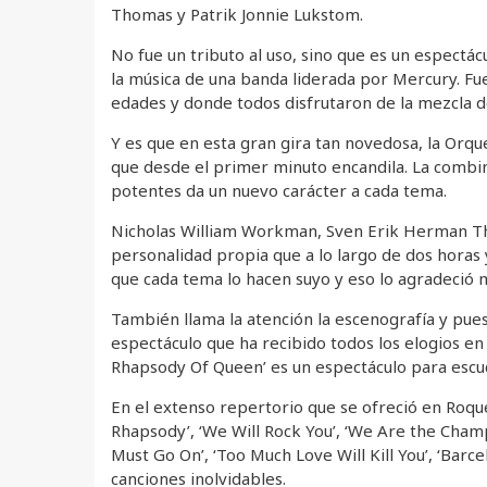
Thomas y Patrik Jonnie Lukstom.
No fue un tributo al uso, sino que es un espect
la música de una banda liderada por Mercury. Fue
edades y donde todos disfrutaron de la mezcla de
Y es que en esta gran gira tan novedosa, la Orqu
que desde el primer minuto encandila. La combin
potentes da un nuevo carácter a cada tema.
Nicholas William Workman, Sven Erik Herman Th
personalidad propia que a lo largo de dos horas
que cada tema lo hacen suyo y eso lo agradeció m
También llama la atención la escenografía y pues
espectáculo que ha recibido todos los elogios en
Rhapsody Of Queen’ es un espectáculo para escu
En el extenso repertorio que se ofreció en Roq
Rhapsody’, ‘We Will Rock You’, ‘We Are the Cham
Must Go On’, ‘Too Much Love Will Kill You’, ‘Barc
canciones inolvidables.