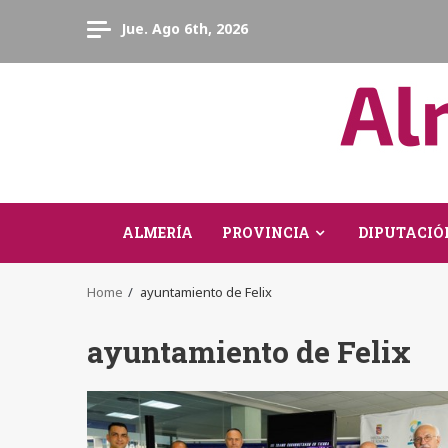
Skip
Jue. Ago 6th, 2026
to
content
ALMERÍA
PROVINCIA
DIPUTACIÓ
Home
ayuntamiento de Felix
ayuntamiento de Felix