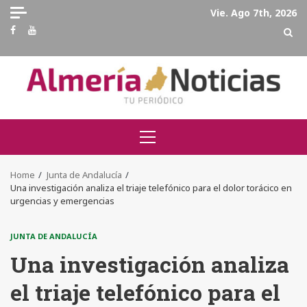
Skip
Vie. Ago 7th, 2026
to
Facebook
Youtube
content
Primary
Menu
Home
Junta de Andalucía
Una investigación analiza el triaje telefónico para el dolor torácico en
urgencias y emergencias
JUNTA DE ANDALUCÍA
Una investigación analiza
el triaje telefónico para el