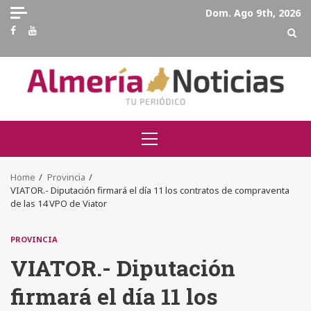
Skip
Dom. Ago 9th, 2026
to
Facebook
Youtube
content
Primary
Menu
Home
Provincia
VIATOR.- Diputación firmará el día 11 los contratos de compraventa
de las 14 VPO de Viator
PROVINCIA
VIATOR.- Diputación
firmará el día 11 los