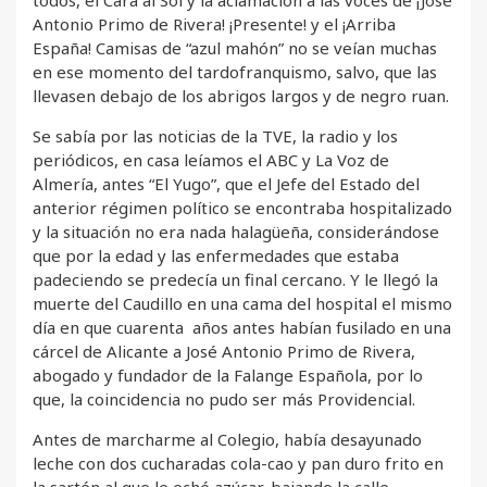
todos, el Cara al Sol y la aclamación a las voces de ¡José
Antonio Primo de Rivera! ¡Presente! y el ¡Arriba
España! Camisas de “azul mahón” no se veían muchas
en ese momento del tardofranquismo, salvo, que las
llevasen debajo de los abrigos largos y de negro ruan.
Se sabía por las noticias de la TVE, la radio y los
periódicos, en casa leíamos el ABC y La Voz de
Almería, antes “El Yugo”, que el Jefe del Estado del
anterior régimen político se encontraba hospitalizado
y la situación no era nada halagüeña, considerándose
que por la edad y las enfermedades que estaba
padeciendo se predecía un final cercano. Y le llegó la
muerte del Caudillo en una cama del hospital el mismo
día en que cuarenta años antes habían fusilado en una
cárcel de Alicante a José Antonio Primo de Rivera,
abogado y fundador de la Falange Española, por lo
que, la coincidencia no pudo ser más Providencial.
Antes de marcharme al Colegio, había desayunado
leche con dos cucharadas cola-cao y pan duro frito en