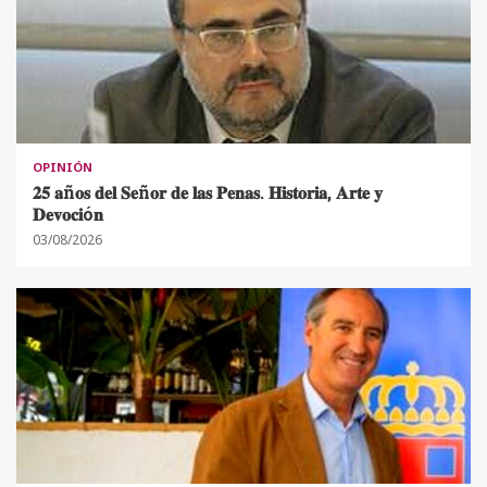
OPINIÓN
𝟐𝟓 𝐚ñ𝐨𝐬 𝐝𝐞𝐥 𝐒𝐞ñ𝐨𝐫 𝐝𝐞 𝐥𝐚𝐬 𝐏𝐞𝐧𝐚𝐬. 𝐇𝐢𝐬𝐭𝐨𝐫𝐢𝐚, 𝐀𝐫𝐭𝐞 𝐲
𝐃𝐞𝐯𝐨𝐜𝐢ó𝐧
03/08/2026