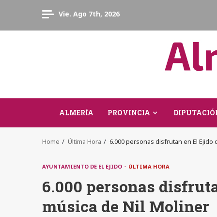
Skip
Vie. Ago 7th, 2026
to
content
ALMERÍA
PROVINCIA
DIPUTACIÓ
Home
Última Hora
6.000 personas disfrutan en El Ejido 
AYUNTAMIENTO DE EL EJIDO
ÚLTIMA HORA
6.000 personas disfruta
música de Nil Moliner