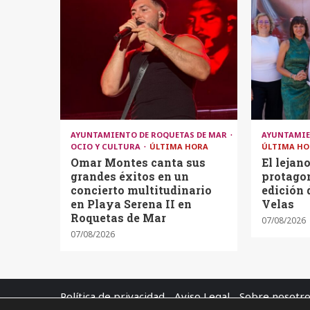
AYUNTAMIENTO DE ROQUETAS DE MAR
AYUNTAMIE
OCIO Y CULTURA
ÚLTIMA HORA
ÚLTIMA HO
Omar Montes canta sus
El lejan
grandes éxitos en un
protagon
concierto multitudinario
edición 
en Playa Serena II en
Velas
Roquetas de Mar
07/08/2026
07/08/2026
Política de privacidad
Aviso Legal
Sobre nosotr