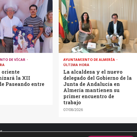
NTO DE VÍCAR
AYUNTAMIENTO DE ALMERÍA
RA
ÚLTIMA HORA
o oriente
La alcaldesa y el nuevo
izará la XII
delegado del Gobierno de la
de Paseando entre
Junta de Andalucía en
Almería mantienen su
primer encuentro de
trabajo
07/08/2026
os