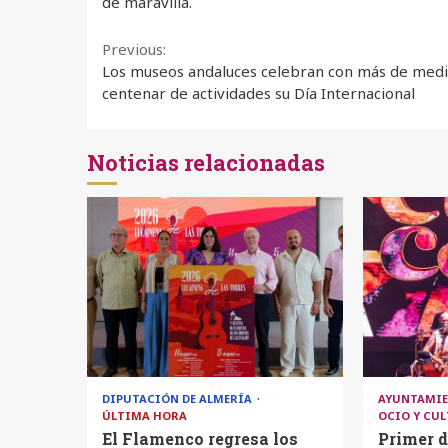
de maravilla.
Continue
Previous:
Los museos andaluces celebran con más de med
Reading
centenar de actividades su Día Internacional
Noticias relacionadas
DIPUTACIÓN DE ALMERÍA
AYUNTAMIE
ÚLTIMA HORA
OCIO Y CU
El Flamenco regresa los
Primer d