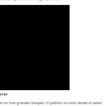
stas
ido en tres grandes bloques. El público ha visto desde el saber