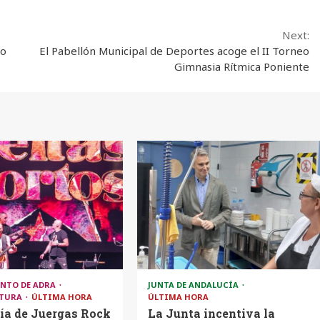
Next:
io
El Pabellón Municipal de Deportes acoge el II Torneo
Gimnasia Rítmica Poniente
NTO DE ADRA
JUNTA DE ANDALUCÍA
LTURA
ÚLTIMA HORA
ÚLTIMA HORA
ía de Juergas Rock
La Junta incentiva la