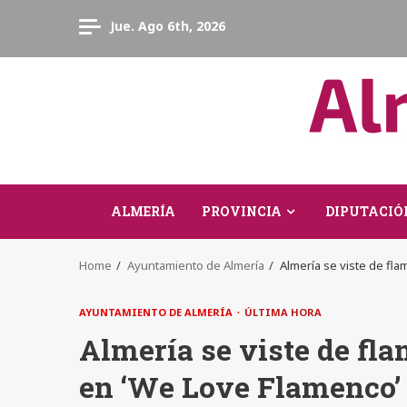
Skip
Jue. Ago 6th, 2026
to
content
ALMERÍA
PROVINCIA
DIPUTACIÓ
Home
Ayuntamiento de Almería
Almería se viste de flam
AYUNTAMIENTO DE ALMERÍA
ÚLTIMA HORA
Almería se viste de flam
en ‘We Love Flamenco’