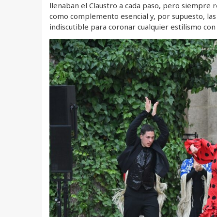
llenaban el Claustro a cada paso, pero siempre r
como complemento esencial y, por supuesto, las f
indiscutible para coronar cualquier estilismo con 