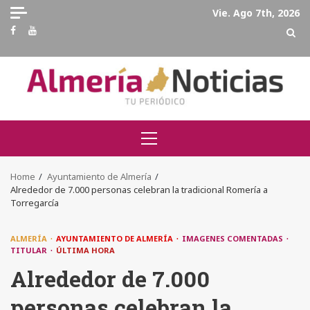
Skip
Vie. Ago 7th, 2026
to
Facebook
Youtube
content
Primary
Menu
Home
Ayuntamiento de Almería
Alrededor de 7.000 personas celebran la tradicional Romería a
Torregarcía
ALMERÍA
AYUNTAMIENTO DE ALMERÍA
IMAGENES COMENTADAS
TITULAR
ÚLTIMA HORA
Alrededor de 7.000
personas celebran la