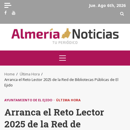
Skip
Jue. Ago 6th, 2026
to
Facebook
Youtube
content
Primary
Menu
Home
Última Hora
Arranca el Reto Lector 2025 de la Red de Bibliotecas Públicas de El
Ejido
AYUNTAMIENTO DE EL EJIDO
ÚLTIMA HORA
Arranca el Reto Lector
2025 de la Red de