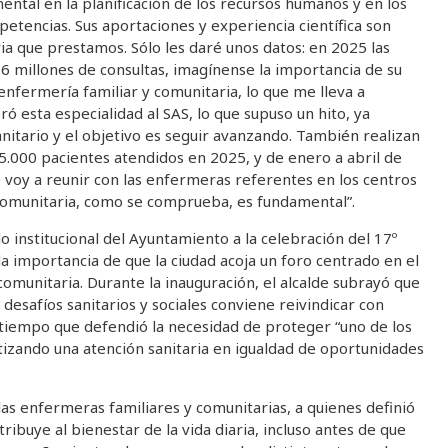
tal en la planificación de los recursos humanos y en los
petencias. Sus aportaciones y experiencia científica son
ia que prestamos. Sólo les daré unos datos: en 2025 las
 millones de consultas, imagínense la importancia de su
 enfermería familiar y comunitaria, lo que me lleva a
 esta especialidad al SAS, lo que supuso un hito, ya
nitario y el objetivo es seguir avanzando. También realizan
5.000 pacientes atendidos en 2025, y de enero a abril de
voy a reunir con las enfermeras referentes en los centros
y comunitaria, como se comprueba, es fundamental”.
ldo institucional del Ayuntamiento a la celebración del 17º
 importancia de que la ciudad acoja un foro centrado en el
comunitaria. Durante la inauguración, el alcalde subrayó que
esafíos sanitarios y sociales conviene reivindicar con
al tiempo que defendió la necesidad de proteger “uno de los
tizando una atención sanitaria en igualdad de oportunidades
las enfermeras familiares y comunitarias, a quienes definió
ibuye al bienestar de la vida diaria, incluso antes de que