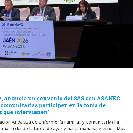
nz, anuncia un convenio del SAS con ASANEC
y comunitarias participen en la toma de
os que intervienen”
ación Andaluza de Enfermería Familiar y Comunitaria) ha
rimaria desde la tarde de ayer y hasta mañana, viernes. Más