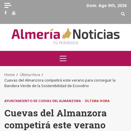
Skip
Dom. Ago 9th, 2026
to
Facebook
Youtube
content
Primary
Menu
Home
Última Hora
Cuevas del Almanzora competirá este verano para conseguir la
Bandera Verde de la Sostenibilidad de Ecovidrio
AYUNTAMIENTO DE CUEVAS DEL ALMANZORA
ÚLTIMA HORA
Cuevas del Almanzora
competirá este verano