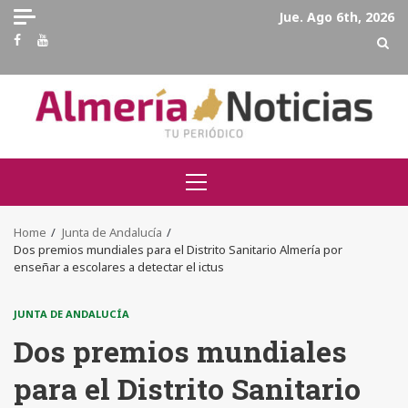
Skip
Jue. Ago 6th, 2026
to
Facebook
Youtube
content
Primary
Menu
Home
Junta de Andalucía
Dos premios mundiales para el Distrito Sanitario Almería por
enseñar a escolares a detectar el ictus
JUNTA DE ANDALUCÍA
Dos premios mundiales
para el Distrito Sanitario